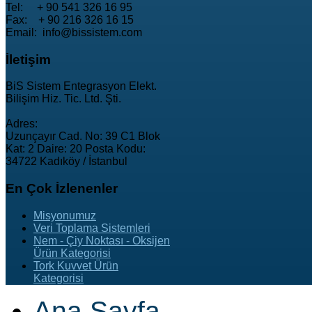
Tel: + 90 541 326 16 95
Fax: + 90 216 326 16 15
Email: info@bissistem.com
İletişim
BiS Sistem Entegrasyon Elekt.
Bilişim Hiz. Tic. Ltd. Şti.
Adres:
Uzunçayır Cad. No: 39 C1 Blok
Kat: 2 Daire: 20 Posta Kodu:
34722 Kadıköy / İstanbul
En
Çok İzlenenler
Misyonumuz
Veri Toplama Sistemleri
Nem - Çiy Noktası - Oksijen
Ürün Kategorisi
Tork Kuvvet Ürün
Kategorisi
Ana Sayfa