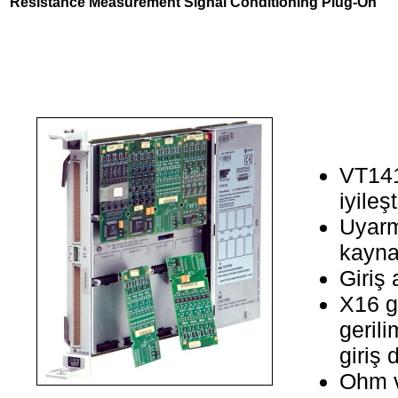
Resistance Measurement Signal Conditioning Plug-On
VT141
iyileş
Uyarm
kayna
Giriş 
X16 g
gerili
giriş 
Ohm v