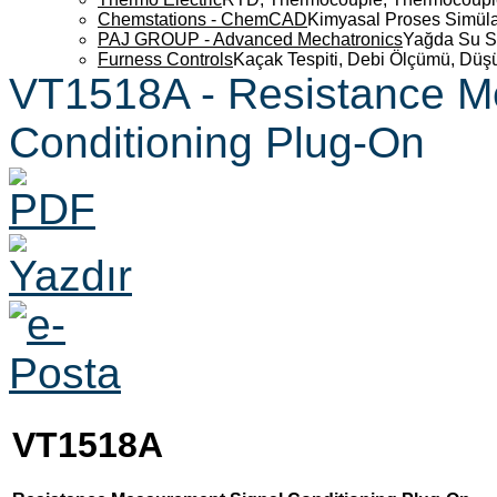
Chemstations - ChemCAD
Kimyasal Proses Simüla
PAJ GROUP - Advanced Mechatronics
Yağda Su S
Furness Controls
Kaçak Tespiti, Debi Ölçümü, Düş
VT1518A - Resistance M
Conditioning Plug-On
VT1518A