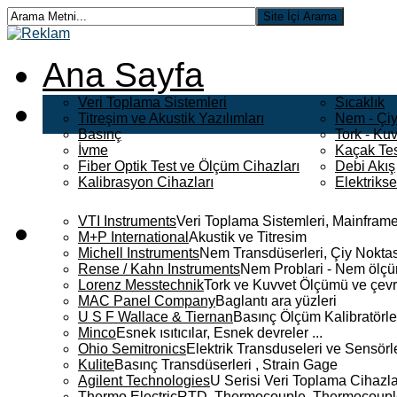
Ana Sayfa
Veri Toplama Sistemleri
Sıcaklık
Titreşim ve Akustik Yazılımları
Nem - Çiy
Basınç
Tork - Kuv
İvme
Kaçak Tes
Fiber Optik Test ve Ölçüm Cihazları
Debi Akış
Kalibrasyon Cihazları
Elektriks
VTI Instruments
Veri Toplama Sistemleri, Mainframe
M+P International
Akustik ve Titresim
Michell Instruments
Nem Transdüserleri, Çiy Noktası
Rense / Kahn Instruments
Nem Problari - Nem ölçüm
Lorenz Messtechnik
Tork ve Kuvvet Ölçümü ve çevr
MAC Panel Company
Baglantı ara yüzleri
U S F Wallace & Tiernan
Basınç Ölçüm Kalibratörle
Minco
Esnek ısıtıcılar, Esnek devreler ...
Ohio Semitronics
Elektrik Transduseleri ve Sensörler
Kulite
Basınç Transdüserleri , Strain Gage
Agilent Technologies
U Serisi Veri Toplama Cihazla
Thermo Electric
RTD, Thermocouple, Thermocouple 