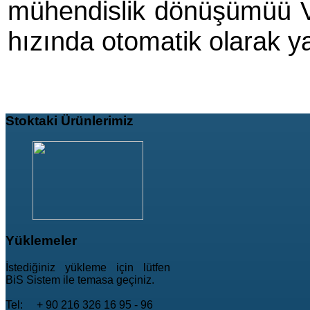
mühendislik dönüşümüü V
hızında otomatik olarak ya
Stoktaki
Ürünlerimiz
Yüklemeler
İstediğiniz yükleme için lütfen
BiS Sistem ile temasa geçiniz.
Tel: + 90 216 326 16 95 - 96