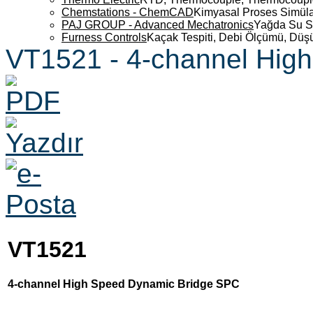
Chemstations - ChemCAD
Kimyasal Proses Simüla
PAJ GROUP - Advanced Mechatronics
Yağda Su S
Furness Controls
Kaçak Tespiti, Debi Ölçümü, Düş
VT1521 - 4-channel Hig
VT1521
4-channel High Speed Dynamic Bridge SPC