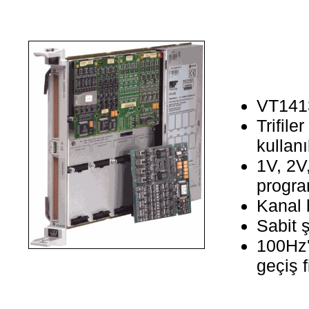
VT1413
Trifile
kullanıl
1V, 2V
progra
Kanal 
Sabit 
100Hz'
geçiş f