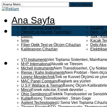
Ana Sayfa
Veri Toplama Sistemleri
Sıcaklık
Titreşim ve Akustik Yazılımları
Nem - Çiy
Basınç
Tork - Kuv
İvme
Kaçak Tes
Fiber Optik Test ve Ölçüm Cihazları
Debi Akış
Kalibrasyon Cihazları
Elektriks
VTI Instruments
Veri Toplama Sistemleri, Mainframe
M+P International
Akustik ve Titresim
Michell Instruments
Nem Transdüserleri, Çiy Noktası
Rense / Kahn Instruments
Nem Problari - Nem ölçüm
Lorenz Messtechnik
Tork ve Kuvvet Ölçümü ve çevr
MAC Panel Company
Baglantı ara yüzleri
U S F Wallace & Tiernan
Basınç Ölçüm Kalibratörle
Minco
Esnek ısıtıcılar, Esnek devreler ...
Ohio Semitronics
Elektrik Transduseleri ve Sensörler
Kulite
Basınç Transdüserleri , Strain Gage
Agilent Technologies
U Serisi Veri Toplama Cihazla
Thermo Electric
RTD, Thermocouple, Thermocouple 