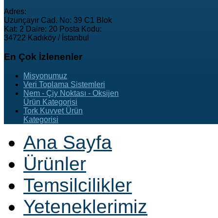
Adres:
Uzunçayır Cad. No: 39 C1 Blok
Kat: 2 Daire: 20 Posta Kodu:
34722 Kadıköy / İstanbul
En
Çok İzlenenler
Misyonumuz
Veri Toplama Sistemleri
Nem - Çiy Noktası - Oksijen
Ürün Kategorisi
Tork Kuvvet Ürün
Kategorisi
Ana Sayfa
Ürünler
Temsilcilikler
Yeteneklerimiz