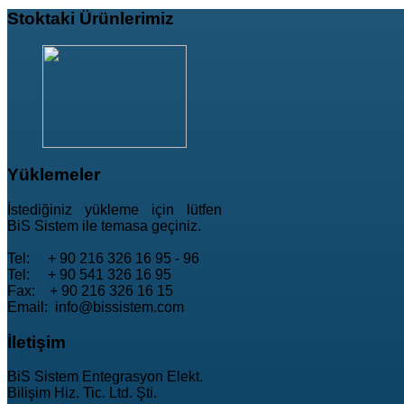
Stoktaki
Ürünlerimiz
Yüklemeler
İstediğiniz yükleme için lütfen
BiS Sistem ile temasa geçiniz.
Tel: + 90 216 326 16 95 - 96
Tel: + 90 541 326 16 95
Fax: + 90 216 326 16 15
Email: info@bissistem.com
İletişim
BiS Sistem Entegrasyon Elekt.
Bilişim Hiz. Tic. Ltd. Şti.