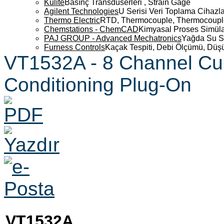
Kulite
Basınç Transdüserleri , Strain Gage
Agilent Technologies
U Serisi Veri Toplama Cihazla
Thermo Electric
RTD, Thermocouple, Thermocouple 
Chemstations - ChemCAD
Kimyasal Proses Simüla
PAJ GROUP - Advanced Mechatronics
Yağda Su S
Furness Controls
Kaçak Tespiti, Debi Ölçümü, Düş
VT1532A - 8 Channel Cur
Conditioning Plug-On
VT1532A