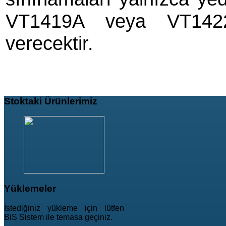
VT1419A veya VT1422A
verecektir.
Stoktaki
Ürünlerimiz
Yüklemeler
İstediğiniz yükleme için lütfen
BiS Sistem ile temasa geçiniz.