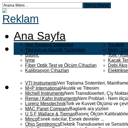
Ana Sayfa
Veri Toplama Sistemleri
Sıcaklık
Titreşim ve Akustik Yazılımları
Nem - Çiy
Basınç
Tork - Kuv
İvme
Kaçak Tes
Fiber Optik Test ve Ölçüm Cihazları
Debi Akış
Kalibrasyon Cihazları
Elektriks
VTI Instruments
Veri Toplama Sistemleri, Mainframe
M+P International
Akustik ve Titresim
Michell Instruments
Nem Transdüserleri, Çiy Noktası
Rense / Kahn Instruments
Nem Problari - Nem ölçüm
Lorenz Messtechnik
Tork ve Kuvvet Ölçümü ve çevr
MAC Panel Company
Baglantı ara yüzleri
U S F Wallace & Tiernan
Basınç Ölçüm Kalibratörle
Minco
Esnek ısıtıcılar, Esnek devreler ...
Ohio Semitronics
Elektrik Transduseleri ve Sensörler