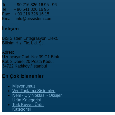
Tel: + 90 216 326 16 95 - 96
Tel: + 90 541 326 16 95
Fax: + 90 216 326 16 15
Email: info@bissistem.com
İletişim
BiS Sistem Entegrasyon Elekt.
Bilişim Hiz. Tic. Ltd. Şti.
Adres:
Uzunçayır Cad. No: 39 C1 Blok
Kat: 2 Daire: 20 Posta Kodu:
34722 Kadıköy / İstanbul
En
Çok İzlenenler
Misyonumuz
Veri Toplama Sistemleri
Nem - Çiy Noktası - Oksijen
Ürün Kategorisi
Tork Kuvvet Ürün
Kategorisi