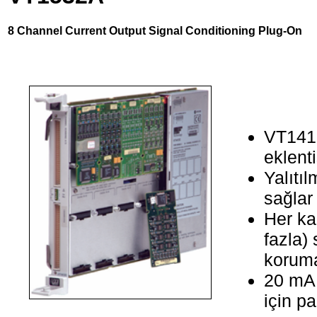
8 Channel Current Output Signal Conditioning Plug-On
VT1415
eklenti
Yalıtı
sağlar
Her ka
fazla)
koruma
20 mA 
için pa