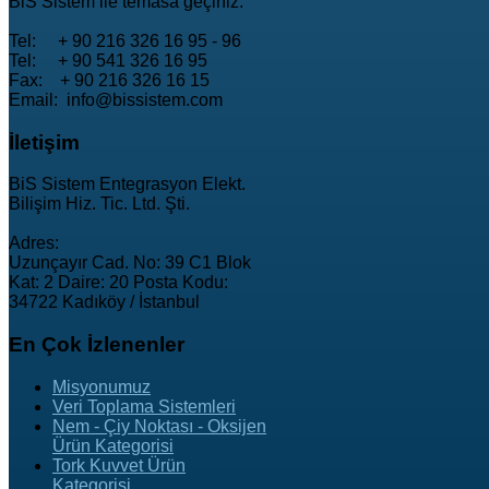
BiS Sistem ile temasa geçiniz.
Tel: + 90 216 326 16 95 - 96
Tel: + 90 541 326 16 95
Fax: + 90 216 326 16 15
Email: info@bissistem.com
İletişim
BiS Sistem Entegrasyon Elekt.
Bilişim Hiz. Tic. Ltd. Şti.
Adres:
Uzunçayır Cad. No: 39 C1 Blok
Kat: 2 Daire: 20 Posta Kodu:
34722 Kadıköy / İstanbul
En
Çok İzlenenler
Misyonumuz
Veri Toplama Sistemleri
Nem - Çiy Noktası - Oksijen
Ürün Kategorisi
Tork Kuvvet Ürün
Kategorisi