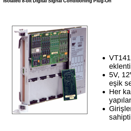
Isolated 8-bit Digital Signal Conditioning Plug-On
VT1415
eklenti
5V, 12
eşik se
Her kan
yapılan
Girişle
sahipti