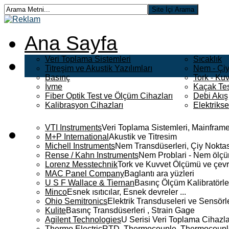
Ana Sayfa
Veri Toplama Sistemleri
Sıcaklık
Titreşim ve Akustik Yazılımları
Nem - Çiy
Basınç
Tork - Kuv
İvme
Kaçak Tes
Fiber Optik Test ve Ölçüm Cihazları
Debi Akış
Kalibrasyon Cihazları
Elektriks
VTI Instruments
Veri Toplama Sistemleri, Mainframe
M+P International
Akustik ve Titresim
Michell Instruments
Nem Transdüserleri, Çiy Noktası
Rense / Kahn Instruments
Nem Problari - Nem ölçüm
Lorenz Messtechnik
Tork ve Kuvvet Ölçümü ve çevr
MAC Panel Company
Baglantı ara yüzleri
U S F Wallace & Tiernan
Basınç Ölçüm Kalibratörle
Minco
Esnek ısıtıcılar, Esnek devreler ...
Ohio Semitronics
Elektrik Transduseleri ve Sensörler
Kulite
Basınç Transdüserleri , Strain Gage
Agilent Technologies
U Serisi Veri Toplama Cihazla
Thermo Electric
RTD, Thermocouple, Thermocouple 