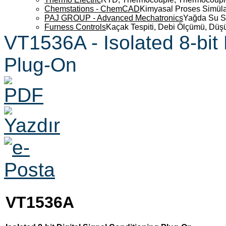
Chemstations - ChemCAD
Kimyasal Proses Simüla
PAJ GROUP - Advanced Mechatronics
Yağda Su S
Furness Controls
Kaçak Tespiti, Debi Ölçümü, Düş
VT1536A - Isolated 8-bit 
Plug-On
VT1536A