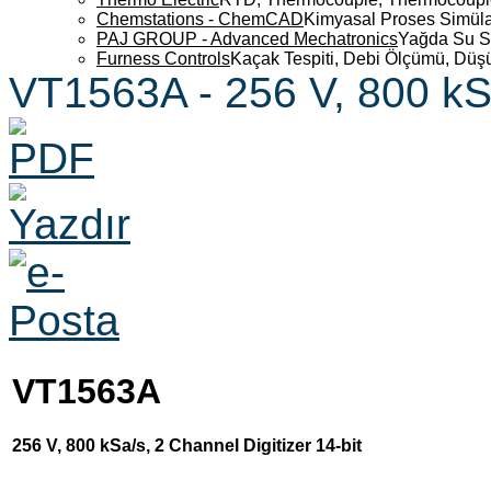
Chemstations - ChemCAD
Kimyasal Proses Simüla
PAJ GROUP - Advanced Mechatronics
Yağda Su S
Furness Controls
Kaçak Tespiti, Debi Ölçümü, Düş
VT1563A - 256 V, 800 kSa
VT1563A
256 V, 800 kSa/s, 2 Channel Digitizer 14-bit