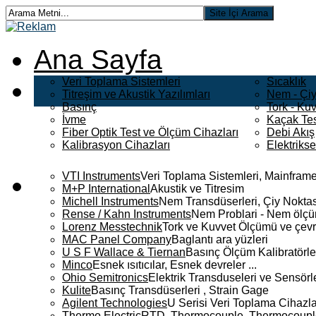
Ana Sayfa
Veri Toplama Sistemleri
Sıcaklık
Titreşim ve Akustik Yazılımları
Nem - Çiy
Basınç
Tork - Kuv
İvme
Kaçak Tes
Fiber Optik Test ve Ölçüm Cihazları
Debi Akış
Kalibrasyon Cihazları
Elektriks
VTI Instruments
Veri Toplama Sistemleri, Mainframe
M+P International
Akustik ve Titresim
Michell Instruments
Nem Transdüserleri, Çiy Noktası
Rense / Kahn Instruments
Nem Problari - Nem ölçüm
Lorenz Messtechnik
Tork ve Kuvvet Ölçümü ve çevr
MAC Panel Company
Baglantı ara yüzleri
U S F Wallace & Tiernan
Basınç Ölçüm Kalibratörle
Minco
Esnek ısıtıcılar, Esnek devreler ...
Ohio Semitronics
Elektrik Transduseleri ve Sensörler
Kulite
Basınç Transdüserleri , Strain Gage
Agilent Technologies
U Serisi Veri Toplama Cihazla
Thermo Electric
RTD, Thermocouple, Thermocouple 