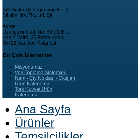
BiS Sistem Entegrasyon Elekt.
Bilişim Hiz. Tic. Ltd. Şti.
Adres:
Uzunçayır Cad. No: 39 C1 Blok
Kat: 2 Daire: 20 Posta Kodu:
34722 Kadıköy / İstanbul
En
Çok İzlenenler
Misyonumuz
Veri Toplama Sistemleri
Nem - Çiy Noktası - Oksijen
Ürün Kategorisi
Tork Kuvvet Ürün
Kategorisi
Ana Sayfa
Ürünler
Temsilcilikler