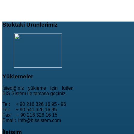
Stoktaki
Ürünlerimiz
Yüklemeler
İstediğiniz yükleme için lütfen
BiS Sistem ile temasa geçiniz.
Tel: + 90 216 326 16 95 - 96
Tel: + 90 541 326 16 95
Fax: + 90 216 326 16 15
Email: info@bissistem.com
İletişim