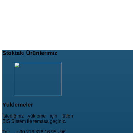
Stoktaki
Ürünlerimiz
Yüklemeler
İstediğiniz yükleme için lütfen
BiS Sistem ile temasa geçiniz.
Tel: + 90 216 326 16 95 - 96