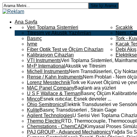
Ana Sayfa
Veri Toplama Sistemleri
Sıcaklık
Titreşim ve Akustik Yazılımları
Nem - Çiy
Basınç
Tork - Kuv
İvme
Kaçak Tes
Fiber Optik Test ve Ölçüm Cihazları
Debi Akış
Kalibrasyon Cihazları
Elektriks
VTI Instruments
Veri Toplama Sistemleri, Mainframe
M+P International
Akustik ve Titresim
Michell Instruments
Nem Transdüserleri, Çiy Noktası
Rense / Kahn Instruments
Nem Problari - Nem ölçüm
Lorenz Messtechnik
Tork ve Kuvvet Ölçümü ve çevr
MAC Panel Company
Baglantı ara yüzleri
U S F Wallace & Tiernan
Basınç Ölçüm Kalibratörle
Minco
Esnek ısıtıcılar, Esnek devreler ...
Ohio Semitronics
Elektrik Transduseleri ve Sensörler
Kulite
Basınç Transdüserleri , Strain Gage
Agilent Technologies
U Serisi Veri Toplama Cihazla
Thermo Electric
RTD, Thermocouple, Thermocouple 
Chemstations - ChemCAD
Kimyasal Proses Simüla
PAJ GROUP - Advanced Mechatronics
Yağda Su S