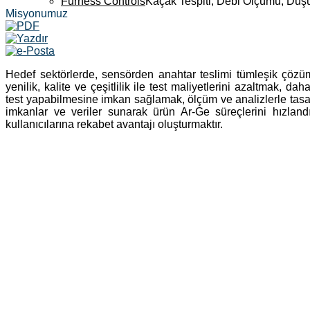
Furness Controls
Kaçak Tespiti, Debi Ölçümü, Düş
Misyonumuz
Hedef sektörlerde, sensörden anahtar teslimi tümleşik çözüm
yenilik, kalite ve çeşitlilik ile test maliyetlerini azaltmak, da
test yapabilmesine imkan sağlamak, ölçüm ve analizlerle tas
imkanlar ve veriler sunarak ürün Ar-Ge süreçlerini hızlandı
kullanıcılarına rekabet avantajı oluşturmaktır.