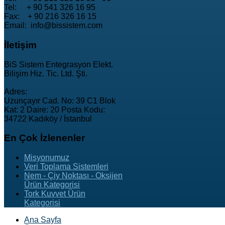
Tel: + 90 541 326 16 95
Fax: + 90 216 326 16 15
Email: info@bissistem.com
İletişim
BiS Sistem Entegrasyon Elekt.
Bilişim Hiz. Tic. Ltd. Şti.
Adres:
Uzunçayır Cad. No: 39 C1 Blok
Kat: 2 Daire: 20 Posta Kodu:
34722 Kadıköy / İstanbul
En
Çok İzlenenler
Misyonumuz
Veri Toplama Sistemleri
Nem - Çiy Noktası - Oksijen
Ürün Kategorisi
Tork Kuvvet Ürün
Kategorisi
Ana Sayfa