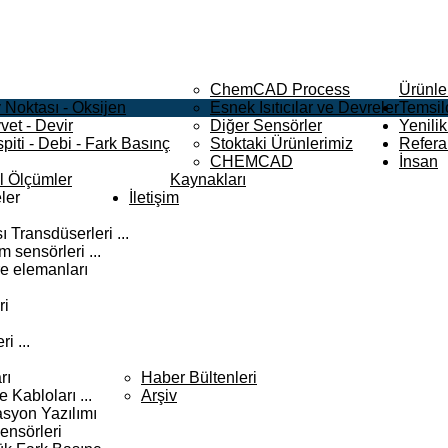
ChemCAD Process
Ürünle
 Noktası - Oksijen
Esnek Isıtıcılar ve Devreler
Temsilc
vet - Devir
Diğer Sensörler
Yenilik
piti - Debi - Fark Basınç
Stoktaki Ürünlerimiz
Refera
CHEMCAD
İnsan
el Ölçümler
Kaynakları
ler
İletişim
 Transdüserleri ...
 sensörleri ...
e elemanları
ri
i ...
rı
Haber Bültenleri
Kabloları ...
Arşiv
syon Yazılımı
ensörleri