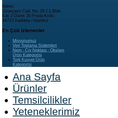
Adres:
Uzunçayır Cad. No: 39 C1 Blok
Kat: 2 Daire: 20 Posta Kodu:
34722 Kadıköy / İstanbul
En
Çok İzlenenler
Misyonumuz
Veri Toplama Sistemleri
Nem - Çiy Noktası - Oksijen
Ürün Kategorisi
Tork Kuvvet Ürün
Kategorisi
Ana Sayfa
Ürünler
Temsilcilikler
Yeteneklerimiz