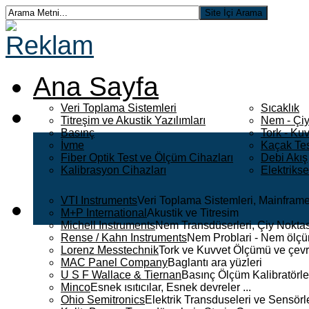
Ana Sayfa
Veri Toplama Sistemleri
Sıcaklık
Titreşim ve Akustik Yazılımları
Nem - Çiy
Basınç
Tork - Kuv
İvme
Kaçak Tes
Fiber Optik Test ve Ölçüm Cihazları
Debi Akış
Kalibrasyon Cihazları
Elektriks
VTI Instruments
Veri Toplama Sistemleri, Mainframe
M+P International
Akustik ve Titresim
Michell Instruments
Nem Transdüserleri, Çiy Noktası
Rense / Kahn Instruments
Nem Problari - Nem ölçüm
Lorenz Messtechnik
Tork ve Kuvvet Ölçümü ve çevr
MAC Panel Company
Baglantı ara yüzleri
U S F Wallace & Tiernan
Basınç Ölçüm Kalibratörle
Minco
Esnek ısıtıcılar, Esnek devreler ...
Ohio Semitronics
Elektrik Transduseleri ve Sensörler