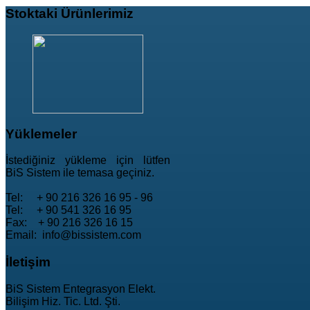
Stoktaki
Ürünlerimiz
Yüklemeler
İstediğiniz yükleme için lütfen
BiS Sistem ile temasa geçiniz.
Tel: + 90 216 326 16 95 - 96
Tel: + 90 541 326 16 95
Fax: + 90 216 326 16 15
Email: info@bissistem.com
İletişim
BiS Sistem Entegrasyon Elekt.
Bilişim Hiz. Tic. Ltd. Şti.