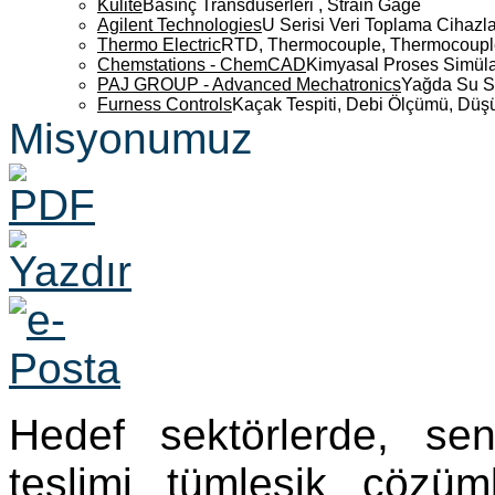
Kulite
Basınç Transdüserleri , Strain Gage
Agilent Technologies
U Serisi Veri Toplama Cihazla
Thermo Electric
RTD, Thermocouple, Thermocouple 
Chemstations - ChemCAD
Kimyasal Proses Simüla
PAJ GROUP - Advanced Mechatronics
Yağda Su S
Furness Controls
Kaçak Tespiti, Debi Ölçümü, Düş
Misyonumuz
Hedef sektörlerde, se
teslimi tümleşik çözü