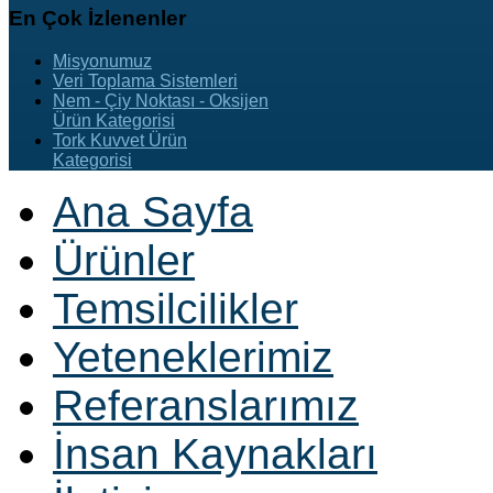
En
Çok İzlenenler
Misyonumuz
Veri Toplama Sistemleri
Nem - Çiy Noktası - Oksijen
Ürün Kategorisi
Tork Kuvvet Ürün
Kategorisi
Ana Sayfa
Ürünler
Temsilcilikler
Yeteneklerimiz
Referanslarımız
İnsan Kaynakları