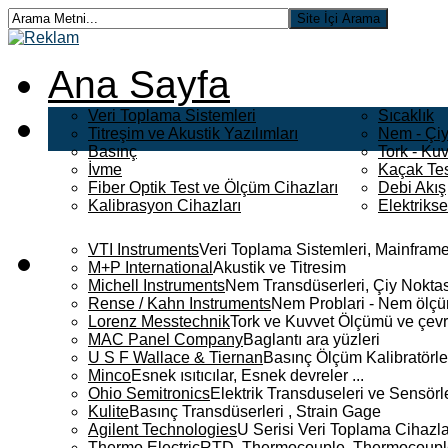
Ana Sayfa
Veri Toplama Sistemleri
Sıcaklık
Titreşim ve Akustik Yazılımları
Nem - Çiy
Basınç
Tork - Kuv
İvme
Kaçak Tes
Fiber Optik Test ve Ölçüm Cihazları
Debi Akış
Kalibrasyon Cihazları
Elektriks
VTI Instruments
Veri Toplama Sistemleri, Mainframe
M+P International
Akustik ve Titresim
Michell Instruments
Nem Transdüserleri, Çiy Noktası
Rense / Kahn Instruments
Nem Problari - Nem ölçüm
Lorenz Messtechnik
Tork ve Kuvvet Ölçümü ve çevr
MAC Panel Company
Baglantı ara yüzleri
U S F Wallace & Tiernan
Basınç Ölçüm Kalibratörle
Minco
Esnek ısıtıcılar, Esnek devreler ...
Ohio Semitronics
Elektrik Transduseleri ve Sensörler
Kulite
Basınç Transdüserleri , Strain Gage
Agilent Technologies
U Serisi Veri Toplama Cihazla
Thermo Electric
RTD, Thermocouple, Thermocouple 