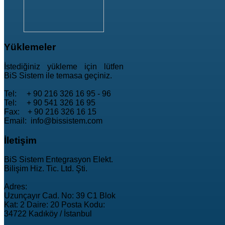
Yüklemeler
İstediğiniz yükleme için lütfen
BiS Sistem ile temasa geçiniz.
Tel: + 90 216 326 16 95 - 96
Tel: + 90 541 326 16 95
Fax: + 90 216 326 16 15
Email: info@bissistem.com
İletişim
BiS Sistem Entegrasyon Elekt.
Bilişim Hiz. Tic. Ltd. Şti.
Adres:
Uzunçayır Cad. No: 39 C1 Blok
Kat: 2 Daire: 20 Posta Kodu:
34722 Kadıköy / İstanbul