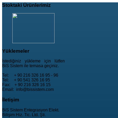
Stoktaki
Ürünlerimiz
Yüklemeler
İstediğiniz yükleme için lütfen
BiS Sistem ile temasa geçiniz.
Tel: + 90 216 326 16 95 - 96
Tel: + 90 541 326 16 95
Fax: + 90 216 326 16 15
Email: info@bissistem.com
İletişim
BiS Sistem Entegrasyon Elekt.
Bilişim Hiz. Tic. Ltd. Şti.