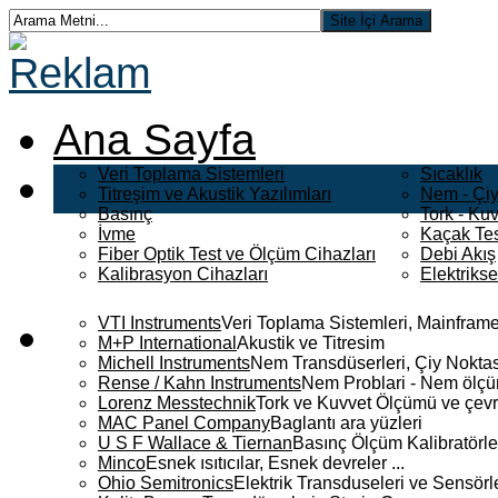
Ana Sayfa
Veri Toplama Sistemleri
Sıcaklık
Titreşim ve Akustik Yazılımları
Nem - Çiy
Basınç
Tork - Kuv
İvme
Kaçak Tes
Fiber Optik Test ve Ölçüm Cihazları
Debi Akış
Kalibrasyon Cihazları
Elektriks
VTI Instruments
Veri Toplama Sistemleri, Mainframe
M+P International
Akustik ve Titresim
Michell Instruments
Nem Transdüserleri, Çiy Noktası
Rense / Kahn Instruments
Nem Problari - Nem ölçüm
Lorenz Messtechnik
Tork ve Kuvvet Ölçümü ve çevr
MAC Panel Company
Baglantı ara yüzleri
U S F Wallace & Tiernan
Basınç Ölçüm Kalibratörle
Minco
Esnek ısıtıcılar, Esnek devreler ...
Ohio Semitronics
Elektrik Transduseleri ve Sensörler