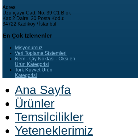
Adres:
Uzunçayır Cad. No: 39 C1 Blok
Kat: 2 Daire: 20 Posta Kodu:
34722 Kadıköy / İstanbul
En
Çok İzlenenler
Misyonumuz
Veri Toplama Sistemleri
Nem - Çiy Noktası - Oksijen
Ürün Kategorisi
Tork Kuvvet Ürün
Kategorisi
Ana Sayfa
Ürünler
Temsilcilikler
Yeteneklerimiz