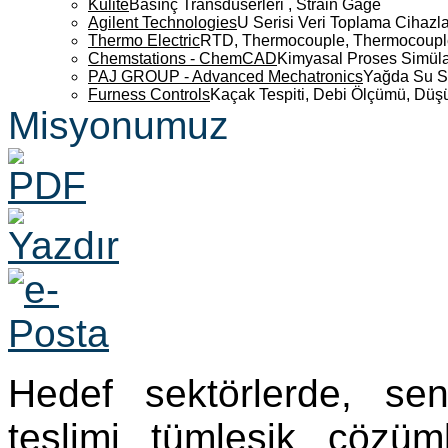
Kulite
Basınç Transdüserleri , Strain Gage
Agilent Technologies
U Serisi Veri Toplama Cihazla
Thermo Electric
RTD, Thermocouple, Thermocouple 
Chemstations - ChemCAD
Kimyasal Proses Simüla
PAJ GROUP - Advanced Mechatronics
Yağda Su S
Furness Controls
Kaçak Tespiti, Debi Ölçümü, Düş
Misyonumuz
Hedef sektörlerde, se
teslimi tümleşik çözü