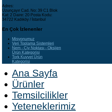
Adres:
Uzunçayır Cad. No: 39 C1 Blok
Kat: 2 Daire: 20 Posta Kodu:
34722 Kadıköy / İstanbul
En
Çok İzlenenler
Misyonumuz
Veri Toplama Sistemleri
Nem - Çiy Noktası - Oksijen
Ürün Kategorisi
Tork Kuvvet Ürün
Kategorisi
Ana Sayfa
Ürünler
Temsilcilikler
Yeteneklerimiz