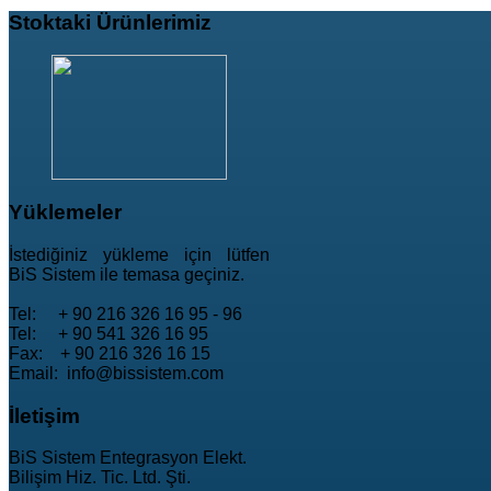
Stoktaki
Ürünlerimiz
Yüklemeler
İstediğiniz yükleme için lütfen
BiS Sistem ile temasa geçiniz.
Tel: + 90 216 326 16 95 - 96
Tel: + 90 541 326 16 95
Fax: + 90 216 326 16 15
Email: info@bissistem.com
İletişim
BiS Sistem Entegrasyon Elekt.
Bilişim Hiz. Tic. Ltd. Şti.