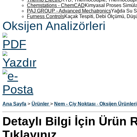
Chemstations - ChemCAD
Kimyasal Proses Simüla
PAJ GROUP - Advanced Mechatronics
Yağda Su S
Furness Controls
Kaçak Tespiti, Debi Ölçümü, Düş
Oksijen Analizörleri
Ana Sayfa
>
Ürünler
>
Nem - Çiy Noktası
-
Oksijen Ürünleri
Detaylı Bilgi İçin Ürün
Tıklayınız