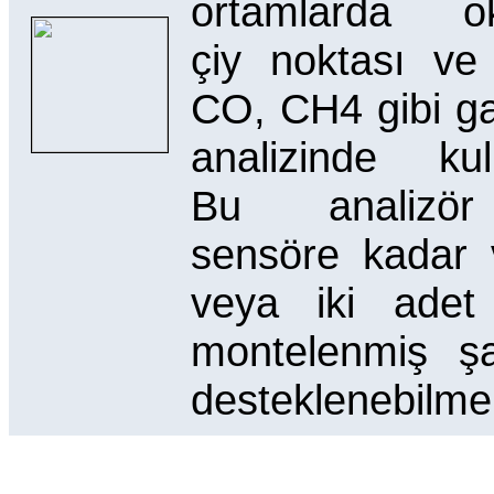
ortamlarda ok
çiy noktası v
CO, CH4 gibi ga
analizinde kulla
Bu analizö
sensöre kadar 
veya iki adet 
montelenmiş şa
desteklenebilmek