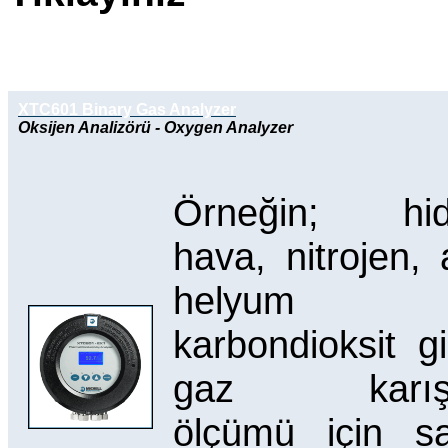
XTC601 Binary Gas Analyzer
Oksijen Analizörü - Oxygen Analyzer
Örneğin; hidr
hava, nitrojen, 
helyum
karbondioksit gib
gaz karışım
ölçümü için s