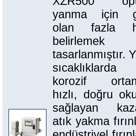
XZR500 opt
yanma için ge
olan fazla h
belirlemek 
tasarlanmıştır. 
sıcaklıklar
korozif ortam
hızlı, doğru ok
sağlayan kaza
atık yakma fırın
endüstriyel fırınl