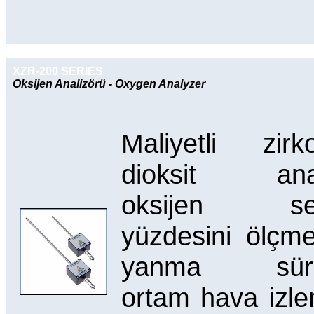
XZR-200 SERIES
Oksijen Analizörü - Oxygen Analyzer
Maliyetli zir
dioksit anal
oksijen sev
yüzdesini ölçme
yanma süreç
ortam hava izl