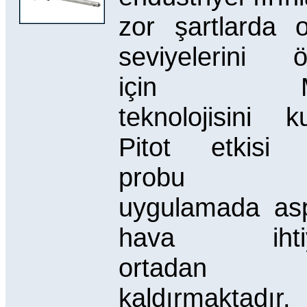
zor şartlarda o
seviyelerini 
için M
teknolojisini ku
Pitot etkisi 
probu ç
uygulamada asp
hava ihtiya
ortadan
kaldırmaktadır.