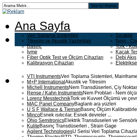
Ana Sayfa
Veri Toplama Sistemleri
Sıcaklık
Titreşim ve Akustik Yazılımları
Nem - Çiy
Basınç
Tork - Kuv
İvme
Kaçak Tes
Fiber Optik Test ve Ölçüm Cihazları
Debi Akış
Kalibrasyon Cihazları
Elektriks
VTI Instruments
Veri Toplama Sistemleri, Mainframe
M+P International
Akustik ve Titresim
Michell Instruments
Nem Transdüserleri, Çiy Noktası
Rense / Kahn Instruments
Nem Problari - Nem ölçüm
Lorenz Messtechnik
Tork ve Kuvvet Ölçümü ve çevr
MAC Panel Company
Baglantı ara yüzleri
U S F Wallace & Tiernan
Basınç Ölçüm Kalibratörle
Minco
Esnek ısıtıcılar, Esnek devreler ...
Ohio Semitronics
Elektrik Transduseleri ve Sensörler
Kulite
Basınç Transdüserleri , Strain Gage
Agilent Technologies
U Serisi Veri Toplama Cihazla
Thermo Electric
RTD, Thermocouple, Thermocouple 