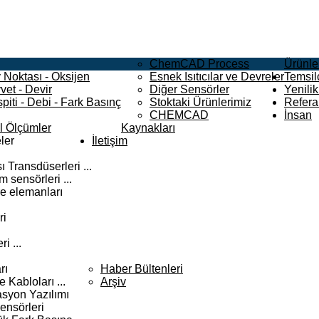
ChemCAD Process
Ürünle
 Noktası - Oksijen
Esnek Isıtıcılar ve Devreler
Temsilc
vet - Devir
Diğer Sensörler
Yenilik
piti - Debi - Fark Basınç
Stoktaki Ürünlerimiz
Refera
CHEMCAD
İnsan
el Ölçümler
Kaynakları
ler
İletişim
 Transdüserleri ...
 sensörleri ...
e elemanları
ri
i ...
rı
Haber Bültenleri
Kabloları ...
Arşiv
syon Yazılımı
ensörleri