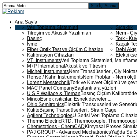
Ana Sayfa
Veri Toplama Sistemleri
Sıcaklık
Titreşim ve Akustik Yazılımları
Nem - Çiy
Basınç
Tork - Kuv
İvme
Kaçak Tes
Fiber Optik Test ve Ölçüm Cihazları
Debi Akış
Kalibrasyon Cihazları
Elektriks
VTI Instruments
Veri Toplama Sistemleri, Mainframe
M+P International
Akustik ve Titresim
Michell Instruments
Nem Transdüserleri, Çiy Noktası
Rense / Kahn Instruments
Nem Problari - Nem ölçüm
Lorenz Messtechnik
Tork ve Kuvvet Ölçümü ve çevr
MAC Panel Company
Baglantı ara yüzleri
U S F Wallace & Tiernan
Basınç Ölçüm Kalibratörle
Minco
Esnek ısıtıcılar, Esnek devreler ...
Ohio Semitronics
Elektrik Transduseleri ve Sensörler
Kulite
Basınç Transdüserleri , Strain Gage
Agilent Technologies
U Serisi Veri Toplama Cihazla
Thermo Electric
RTD, Thermocouple, Thermocouple 
Chemstations - ChemCAD
Kimyasal Proses Simüla
PAJ GROUP - Advanced Mechatronics
Yağda Su S