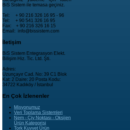
BiS Sistem ile temasa geçiniz.
Tel: + 90 216 326 16 95 - 96
Tel: + 90 541 326 16 95
Fax: + 90 216 326 16 15
Email: info@bissistem.com
İletişim
BiS Sistem Entegrasyon Elekt.
Bilişim Hiz. Tic. Ltd. Şti.
Adres:
Uzunçayır Cad. No: 39 C1 Blok
Kat: 2 Daire: 20 Posta Kodu:
34722 Kadıköy / İstanbul
En
Çok İzlenenler
Misyonumuz
Veri Toplama Sistemleri
Nem - Çiy Noktası - Oksijen
Ürün Kategorisi
Tork Kuvvet Ürün