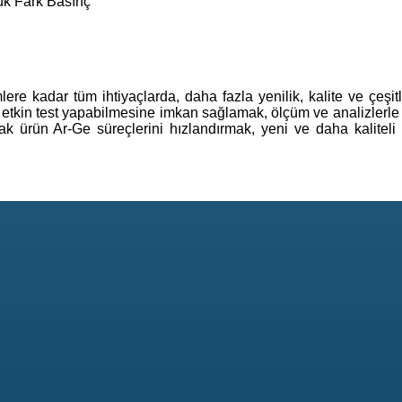
ük Fark Basınç
e kadar tüm ihtiyaçlarda, daha fazla yenilik, kalite ve çeşitlil
a etkin test yapabilmesine imkan sağlamak, ölçüm ve analizlerle
 ürün Ar-Ge süreçlerini hızlandırmak, yeni ve daha kaliteli ü