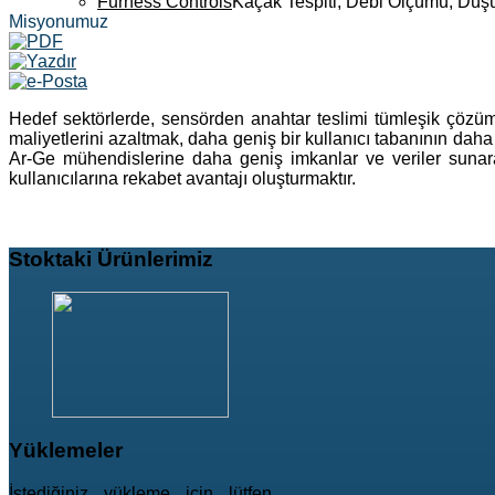
Furness Controls
Kaçak Tespiti, Debi Ölçümü, Düş
Misyonumuz
Hedef sektörlerde, sensörden anahtar teslimi tümleşik çözümler
maliyetlerini azaltmak, daha geniş bir kullanıcı tabanının dah
Ar-Ge mühendislerine daha geniş imkanlar ve veriler sunarak
kullanıcılarına rekabet avantajı oluşturmaktır.
Stoktaki
Ürünlerimiz
Yüklemeler
İstediğiniz yükleme için lütfen