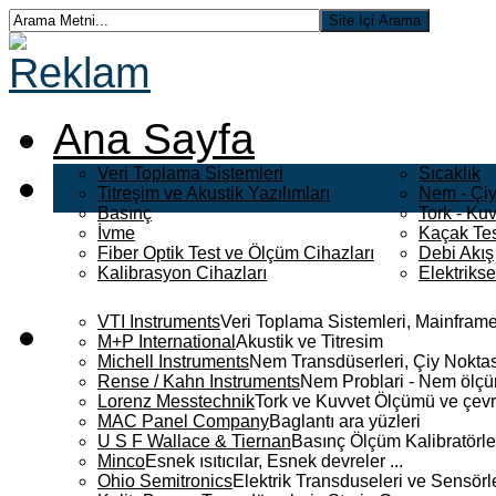
Ana Sayfa
Veri Toplama Sistemleri
Sıcaklık
Titreşim ve Akustik Yazılımları
Nem - Çiy
Basınç
Tork - Kuv
İvme
Kaçak Tes
Fiber Optik Test ve Ölçüm Cihazları
Debi Akış
Kalibrasyon Cihazları
Elektriks
VTI Instruments
Veri Toplama Sistemleri, Mainframe
M+P International
Akustik ve Titresim
Michell Instruments
Nem Transdüserleri, Çiy Noktası
Rense / Kahn Instruments
Nem Problari - Nem ölçüm
Lorenz Messtechnik
Tork ve Kuvvet Ölçümü ve çevr
MAC Panel Company
Baglantı ara yüzleri
U S F Wallace & Tiernan
Basınç Ölçüm Kalibratörle
Minco
Esnek ısıtıcılar, Esnek devreler ...
Ohio Semitronics
Elektrik Transduseleri ve Sensörler