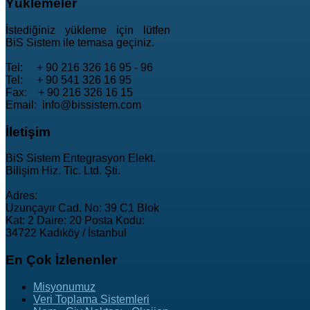
Yüklemeler
İstediğiniz yükleme için lütfen
BiS Sistem ile temasa geçiniz.
Tel: + 90 216 326 16 95 - 96
Tel: + 90 541 326 16 95
Fax: + 90 216 326 16 15
Email: info@bissistem.com
İletişim
BiS Sistem Entegrasyon Elekt.
Bilişim Hiz. Tic. Ltd. Şti.
Adres:
Uzunçayır Cad. No: 39 C1 Blok
Kat: 2 Daire: 20 Posta Kodu:
34722 Kadıköy / İstanbul
En
Çok İzlenenler
Misyonumuz
Veri Toplama Sistemleri