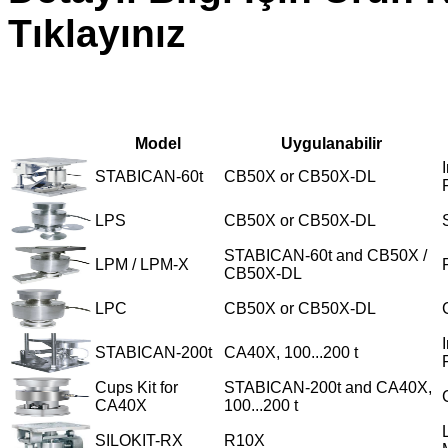
Tıklayınız
Model
Uygulanabilir
STABICAN-60t
CB50X or CB50X-DL
LPS
CB50X or CB50X-DL
STABICAN-60t and CB50X /
LPM / LPM-X
CB50X-DL
LPC
CB50X or CB50X-DL
STABICAN-200t
CA40X, 100...200 t
Cups Kit for
STABICAN-200t and CA40X,
CA40X
100...200 t
SILOKIT-RX
R10X