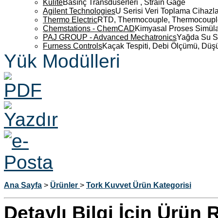
Kulite
Basınç Transdüserleri , Strain Gage
Agilent Technologies
U Serisi Veri Toplama Cihazla
Thermo Electric
RTD, Thermocouple, Thermocouple 
Chemstations - ChemCAD
Kimyasal Proses Simüla
PAJ GROUP - Advanced Mechatronics
Yağda Su S
Furness Controls
Kaçak Tespiti, Debi Ölçümü, Düş
Yük Modülleri
Ana Sayfa
>
Ürünler
>
Tork Kuvvet Ürün Kategorisi
Detaylı Bilgi İçin Ürün