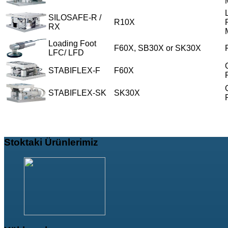
SILOSAFE-R /
R10X
RX
Loading Foot
F60X, SB30X or SK30X
LFC/ LFD
STABIFLEX-F
F60X
STABIFLEX-SK
SK30X
Stoktaki
Ürünlerimiz