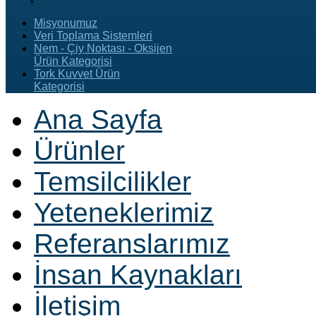
Misyonumuz
Veri Toplama Sistemleri
Nem - Çiy Noktası - Oksijen
Ürün Kategorisi
Tork Kuvvet Ürün
Kategorisi
Ana Sayfa
Ürünler
Temsilcilikler
Yeteneklerimiz
Referanslarımız
İnsan Kaynakları
İletişim