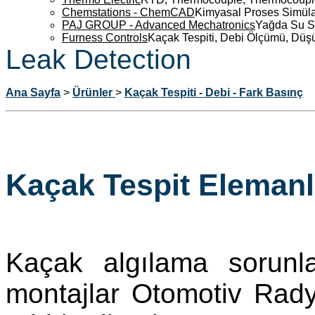
Chemstations - ChemCAD
Kimyasal Proses Simüla
PAJ GROUP - Advanced Mechatronics
Yağda Su S
Furness Controls
Kaçak Tespiti, Debi Ölçümü, Düş
Leak Detection
Ana Sayfa
>
Ürünler
>
Kaçak Tespiti - Debi - Fark Basınç
Kaçak Tespit Elemanl
Kaçak algılama sorunlar
montajlar Otomotiv Radya