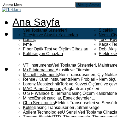
Ana Sayfa
Veri Toplama Sistemleri
Sıcaklık
Titreşim ve Akustik Yazılımları
Nem - Çiy
Basınç
Tork - Kuv
İvme
Kaçak Tes
Fiber Optik Test ve Ölçüm Cihazları
Debi Akış
Kalibrasyon Cihazları
Elektriks
VTI Instruments
Veri Toplama Sistemleri, Mainframe
M+P International
Akustik ve Titresim
Michell Instruments
Nem Transdüserleri, Çiy Noktası
Rense / Kahn Instruments
Nem Problari - Nem ölçüm
Lorenz Messtechnik
Tork ve Kuvvet Ölçümü ve çevr
MAC Panel Company
Baglantı ara yüzleri
U S F Wallace & Tiernan
Basınç Ölçüm Kalibratörle
Minco
Esnek ısıtıcılar, Esnek devreler ...
Ohio Semitronics
Elektrik Transduseleri ve Sensörler
Kulite
Basınç Transdüserleri , Strain Gage
Agilent Technologies
U Serisi Veri Toplama Cihazla
Thermo Electric
RTD, Thermocouple, Thermocouple 