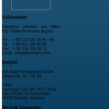
Yüklemeler
İstediğiniz yükleme için lütfen
BiS Sistem ile temasa geçiniz.
Tel: + 90 216 326 16 95 - 96
Tel: + 90 541 326 16 95
Fax: + 90 216 326 16 15
Email: info@bissistem.com
İletişim
BiS Sistem Entegrasyon Elekt.
Bilişim Hiz. Tic. Ltd. Şti.
Adres:
Uzunçayır Cad. No: 39 C1 Blok
Kat: 2 Daire: 20 Posta Kodu:
34722 Kadıköy / İstanbul
En
Çok İzlenenler