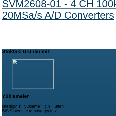
SVM2608-01 - 4 CH 100k
20MSa/s A/D Converters
Stoktaki
Ürünlerimiz
Yüklemeler
İstediğiniz yükleme için lütfen
BiS Sistem ile temasa geçiniz.