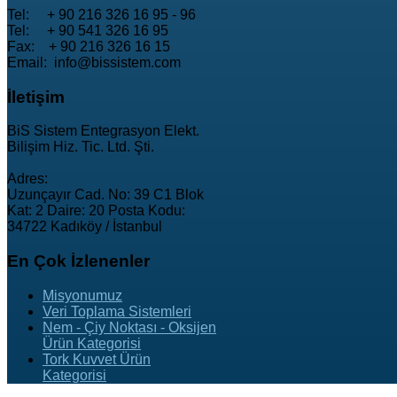
Tel: + 90 216 326 16 95 - 96
Tel: + 90 541 326 16 95
Fax: + 90 216 326 16 15
Email: info@bissistem.com
İletişim
BiS Sistem Entegrasyon Elekt.
Bilişim Hiz. Tic. Ltd. Şti.
Adres:
Uzunçayır Cad. No: 39 C1 Blok
Kat: 2 Daire: 20 Posta Kodu:
34722 Kadıköy / İstanbul
En
Çok İzlenenler
Misyonumuz
Veri Toplama Sistemleri
Nem - Çiy Noktası - Oksijen
Ürün Kategorisi
Tork Kuvvet Ürün
Kategorisi