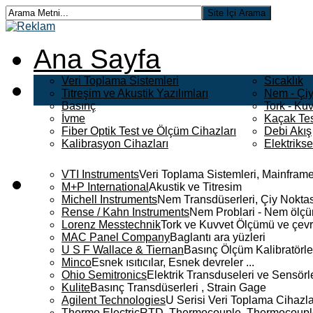
Ana Sayfa
Veri Toplama Sistemleri
Sıcaklık
Titreşim ve Akustik Yazılımları
Nem - Çiy
Basınç
Tork - Kuv
İvme
Kaçak Tes
Fiber Optik Test ve Ölçüm Cihazları
Debi Akış
Kalibrasyon Cihazları
Elektriks
VTI Instruments
Veri Toplama Sistemleri, Mainframe
M+P International
Akustik ve Titresim
Michell Instruments
Nem Transdüserleri, Çiy Noktası
Rense / Kahn Instruments
Nem Problari - Nem ölçüm
Lorenz Messtechnik
Tork ve Kuvvet Ölçümü ve çevr
MAC Panel Company
Baglantı ara yüzleri
U S F Wallace & Tiernan
Basınç Ölçüm Kalibratörle
Minco
Esnek ısıtıcılar, Esnek devreler ...
Ohio Semitronics
Elektrik Transduseleri ve Sensörler
Kulite
Basınç Transdüserleri , Strain Gage
Agilent Technologies
U Serisi Veri Toplama Cihazla
Thermo Electric
RTD, Thermocouple, Thermocouple 