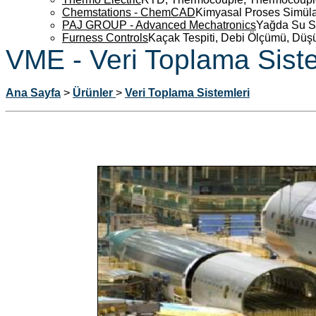
Chemstations - ChemCAD
Kimyasal Proses Simüla
PAJ GROUP - Advanced Mechatronics
Yağda Su S
Furness Controls
Kaçak Tespiti, Debi Ölçümü, Düş
VME - Veri Toplama Siste
Ana Sayfa
>
Ürünler
>
Veri Toplama Sistemleri