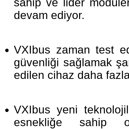
sahip ve lider modüle
devam ediyor.
VXIbus zaman test edil
güvenliği sağlamak şart
edilen cihaz daha fazla
VXIbus yeni teknolojil
esnekliğe sahip o