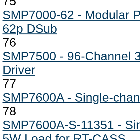
75
SMP7000-62 - Modular Pr
62p DSub
76
SMP7500 - 96-Channel 3
Driver
77
SMP7600A - Single-cha
78
SMP7600A-S-11351 - Si
5W Load for RT-CASS