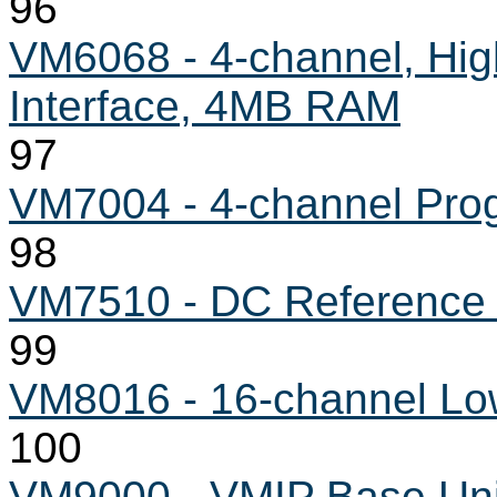
96
VM6068 - 4-channel, Hig
Interface, 4MB RAM
97
VM7004 - 4-channel Pro
98
VM7510 - DC Reference
99
VM8016 - 16-channel Low
100
VM9000 - VMIP Base Unit