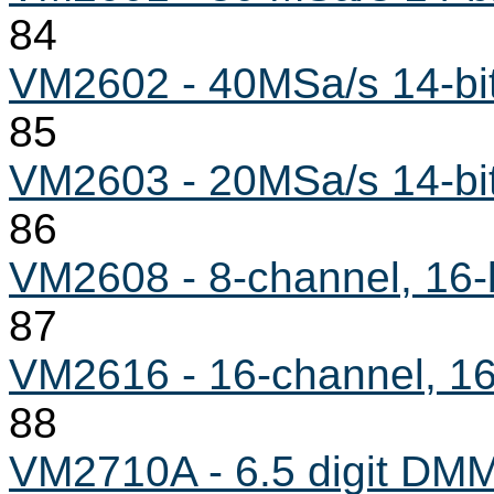
84
VM2602 - 40MSa/s 14-bit 
85
VM2603 - 20MSa/s 14-bit 
86
VM2608 - 8-channel, 16-b
87
VM2616 - 16-channel, 16-
88
VM2710A - 6.5 digit DM