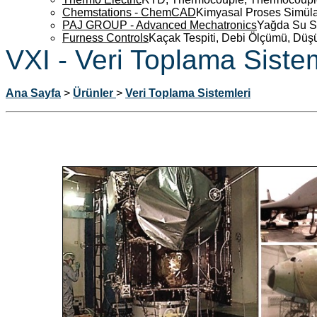
Chemstations - ChemCAD
Kimyasal Proses Simüla
PAJ GROUP - Advanced Mechatronics
Yağda Su S
Furness Controls
Kaçak Tespiti, Debi Ölçümü, Düş
VXI - Veri Toplama Sistem
Ana Sayfa
>
Ürünler
>
Veri Toplama Sistemleri