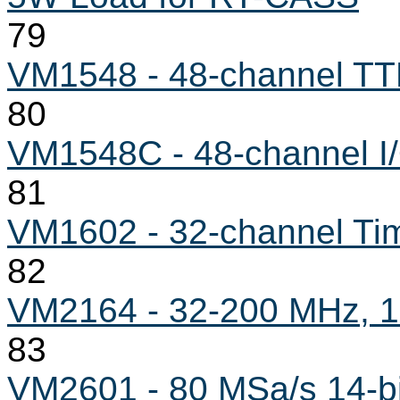
79
VM1548 - 48-channel TT
80
VM1548C - 48-channel I/
81
VM1602 - 32-channel Ti
82
VM2164 - 32-200 MHz, 1
83
VM2601 - 80 MSa/s 14-bit