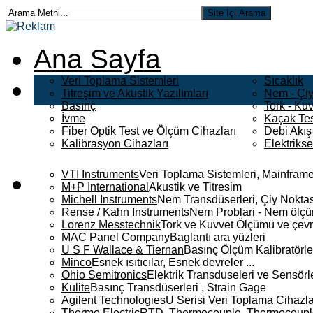
Ana Sayfa
Veri Toplama Sistemleri
Sıcaklık
Titreşim ve Akustik Yazılımları
Nem - Çiy
Basınç
Tork - Kuv
İvme
Kaçak Tes
Fiber Optik Test ve Ölçüm Cihazları
Debi Akış
Kalibrasyon Cihazları
Elektriks
VTI Instruments
Veri Toplama Sistemleri, Mainframe
M+P International
Akustik ve Titresim
Michell Instruments
Nem Transdüserleri, Çiy Noktası
Rense / Kahn Instruments
Nem Problari - Nem ölçüm
Lorenz Messtechnik
Tork ve Kuvvet Ölçümü ve çevr
MAC Panel Company
Baglantı ara yüzleri
U S F Wallace & Tiernan
Basınç Ölçüm Kalibratörle
Minco
Esnek ısıtıcılar, Esnek devreler ...
Ohio Semitronics
Elektrik Transduseleri ve Sensörler
Kulite
Basınç Transdüserleri , Strain Gage
Agilent Technologies
U Serisi Veri Toplama Cihazla
Thermo Electric
RTD, Thermocouple, Thermocouple 