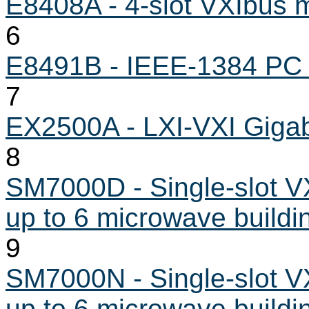
E8408A - 4-slot VXIbus 
6
E8491B - IEEE-1384 PC 
7
EX2500A - LXI-VXI Gigabi
8
SM7000D - Single-slot VX
up to 6 microwave buildi
9
SM7000N - Single-slot VX
up to 6 microwave buildi