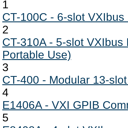
1
CT-100C - 6-slot VXIbus
2
CT-310A - 5-slot VXIbus
Portable Use)
3
CT-400 - Modular 13-slo
4
E1406A - VXI GPIB Co
5