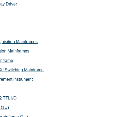
ay Driver
quisition Mainframes
tion Mainframes
inframe
XI Switching Mainframe
ement Instrument
2 TTL I/O
 (1U)
 Mainframe (2U)