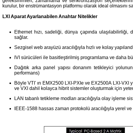
gereksinimleri, zamanlama ve senkronizasyon seçeneklerini
kurulur, bir enstrümantasyon platformu olarak ideal olmasını sa
LXI Aparat Ayarlanabilen Anahtar Nitelikler
Ethernet hızı, sadeliği, dünya çapında ulaşılabilirliği
sağlar.
Sezgisel web arayüzü aracılığıyla hızlı ve kolay yapılan
IVI sürücüleri ile basitleştirilmiş programlama ve daha bü
Dağıtık arka panel yapısı donanım tetikleyici yolunu
performans)
Böyle VTI' ın EMX2500 LXI-PXIe ve EX2500A LXI-VXI yuva
ve VXI dahil kolayca hibrit sistemler oluşturmak için yeten
LAN tabanlı tetikleme modları aracılığıyla olay işleme sis
IEEE-1588 hassas zaman protokolü aracılığıyla yerel ve 