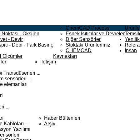
ChemCAD Process
Ürünle
 Noktası - Oksijen
Esnek Isıtıcılar ve Devreler
Temsilc
vet - Devir
Diğer Sensörler
Yenilik
piti - Debi - Fark Basınç
Stoktaki Ürünlerimiz
Refera
CHEMCAD
İnsan
el Ölçümler
Kaynakları
ler
İletişim
 Transdüserleri ...
 sensörleri ...
e elemanları
ri
i ...
rı
Haber Bültenleri
Kabloları ...
Arşiv
syon Yazılımı
ensörleri