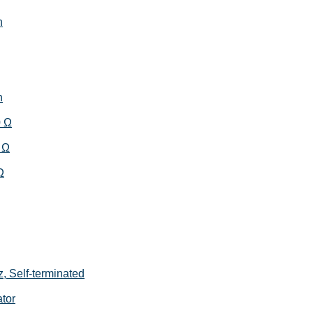
h
h
0 Ω
 Ω
Ω
, Self-terminated
tor