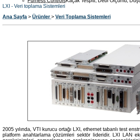
Furness Controls
Kaçak Tespiti, Debi Ölçümü, Düş
LXI - Veri toplama Sistemleri
Ana Sayfa
>
Ürünler
>
Veri Toplama Sistemleri
2005 yılında, VTI kurucu ortağı LXI, ethernet tabanlı test enst
platform anahtarlama çözümleri sektör lideridir. LXI LAN eklen