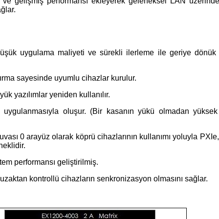
 ve gelişmiş performansı ekleyerek geleneksel LAN üzerinde
ğlar.
, düşük uygulama maliyeti ve sürekli ilerleme ile geriye dönü
dırma sayesinde uyumlu cihazlar kurulur.
yük yazılımlar yeniden kullanılır.
n uygulanmasıyla oluşur. (Bir kasanın yükü olmadan yüksek b
sı 0 arayüz olarak köprü cihazlarının kullanımı yoluyla PXIe
eklidir.
tem performansı geliştirilmiş.
uzaktan kontrollü cihazların senkronizasyon olmasını sağlar.