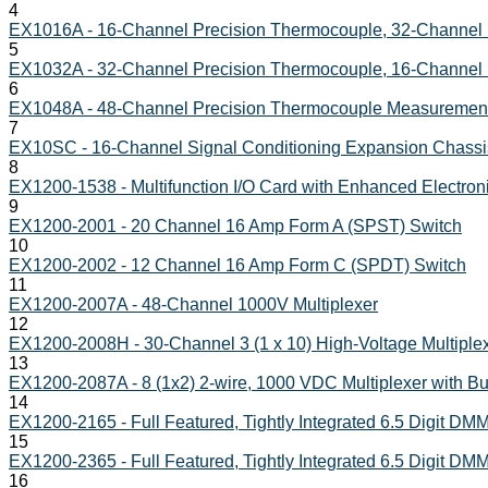
4
EX1016A - 16-Channel Precision Thermocouple, 32-Channel 
5
EX1032A - 32-Channel Precision Thermocouple, 16-Channel 
6
EX1048A - 48-Channel Precision Thermocouple Measurement
7
EX10SC - 16-Channel Signal Conditioning Expansion Chassi
8
EX1200-1538 - Multifunction I/O Card with Enhanced Electron
9
EX1200-2001 - 20 Channel 16 Amp Form A (SPST) Switch
10
EX1200-2002 - 12 Channel 16 Amp Form C (SPDT) Switch
11
EX1200-2007A - 48-Channel 1000V Multiplexer
12
EX1200-2008H - 30-Channel 3 (1 x 10) High-Voltage Multiple
13
EX1200-2087A - 8 (1x2) 2-wire, 1000 VDC Multiplexer with Buil
14
EX1200-2165 - Full Featured, Tightly Integrated 6.5 Digit D
15
EX1200-2365 - Full Featured, Tightly Integrated 6.5 Digit D
16