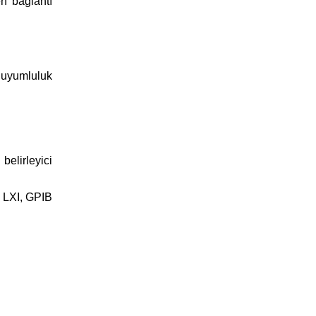
n bağlantı
k uyumluluk
elirleyici
, LXI, GPIB