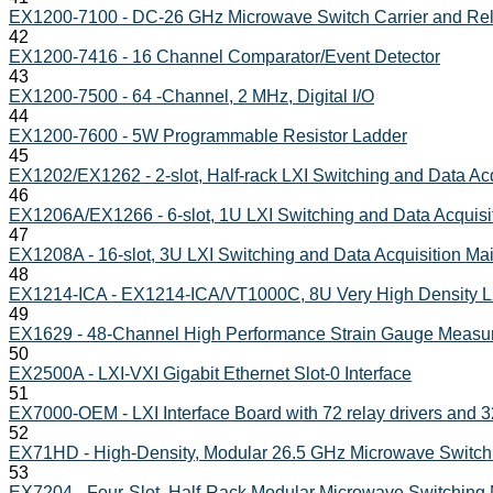
EX1200-7100 - DC-26 GHz Microwave Switch Carrier and Rel
42
EX1200-7416 - 16 Channel Comparator/Event Detector
43
EX1200-7500 - 64 -Channel, 2 MHz, Digital I/O
44
EX1200-7600 - 5W Programmable Resistor Ladder
45
EX1202/EX1262 - 2-slot, Half-rack LXI Switching and Data Ac
46
EX1206A/EX1266 - 6-slot, 1U LXI Switching and Data Acquisi
47
EX1208A - 16-slot, 3U LXI Switching and Data Acquisition Ma
48
EX1214-ICA - EX1214-ICA/VT1000C, 8U Very High Density L
49
EX1629 - 48-Channel High Performance Strain Gauge Measur
50
EX2500A - LXI-VXI Gigabit Ethernet Slot-0 Interface
51
EX7000-OEM - LXI Interface Board with 72 relay drivers and 3
52
EX71HD - High-Density, Modular 26.5 GHz Microwave Switch
53
EX7204 - Four-Slot, Half-Rack Modular Microwave Switching