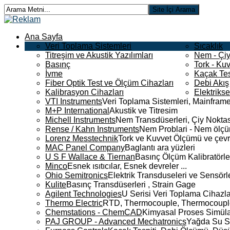
Ana Sayfa
Veri Toplama Sistemleri
Sıcaklık
Titreşim ve Akustik Yazılımları
Nem - Çiy
Basınç
Tork - Kuv
İvme
Kaçak Tes
Fiber Optik Test ve Ölçüm Cihazları
Debi Akış
Kalibrasyon Cihazları
Elektriks
VTI Instruments
Veri Toplama Sistemleri, Mainframe
M+P International
Akustik ve Titresim
Michell Instruments
Nem Transdüserleri, Çiy Noktası
Rense / Kahn Instruments
Nem Problari - Nem ölçüm
Lorenz Messtechnik
Tork ve Kuvvet Ölçümü ve çevr
MAC Panel Company
Baglantı ara yüzleri
U S F Wallace & Tiernan
Basınç Ölçüm Kalibratörle
Minco
Esnek ısıtıcılar, Esnek devreler ...
Ohio Semitronics
Elektrik Transduseleri ve Sensörler
Kulite
Basınç Transdüserleri , Strain Gage
Agilent Technologies
U Serisi Veri Toplama Cihazla
Thermo Electric
RTD, Thermocouple, Thermocouple 
Chemstations - ChemCAD
Kimyasal Proses Simüla
PAJ GROUP - Advanced Mechatronics
Yağda Su S