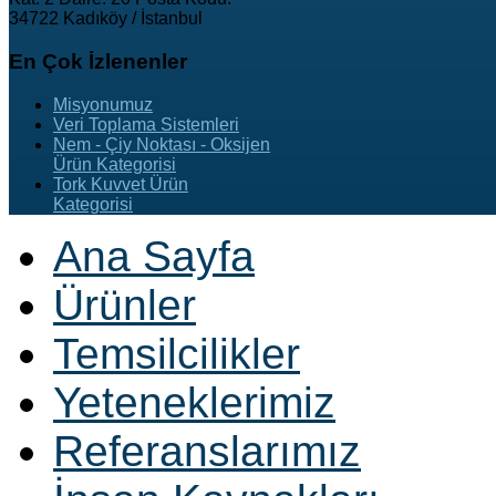
34722 Kadıköy / İstanbul
En
Çok İzlenenler
Misyonumuz
Veri Toplama Sistemleri
Nem - Çiy Noktası - Oksijen
Ürün Kategorisi
Tork Kuvvet Ürün
Kategorisi
Ana Sayfa
Ürünler
Temsilcilikler
Yeteneklerimiz
Referanslarımız