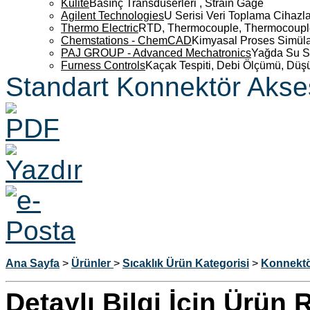
Kulite
Basınç Transdüserleri , Strain Gage
Agilent Technologies
U Serisi Veri Toplama Cihazla
Thermo Electric
RTD, Thermocouple, Thermocouple 
Chemstations - ChemCAD
Kimyasal Proses Simüla
PAJ GROUP - Advanced Mechatronics
Yağda Su S
Furness Controls
Kaçak Tespiti, Debi Ölçümü, Düş
Standart Konnektör Akse
Ana Sayfa
>
Ürünler
>
Sıcaklık
Ürün Kategorisi
>
Konnektö
Detaylı Bilgi İçin Ürün