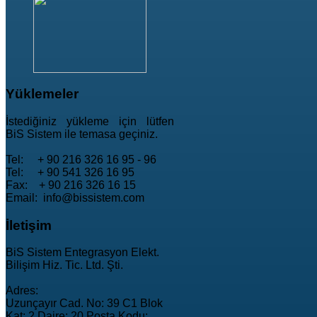
Yüklemeler
İstediğiniz yükleme için lütfen
BiS Sistem ile temasa geçiniz.
Tel: + 90 216 326 16 95 - 96
Tel: + 90 541 326 16 95
Fax: + 90 216 326 16 15
Email: info@bissistem.com
İletişim
BiS Sistem Entegrasyon Elekt.
Bilişim Hiz. Tic. Ltd. Şti.
Adres:
Uzunçayır Cad. No: 39 C1 Blok
Kat: 2 Daire: 20 Posta Kodu: