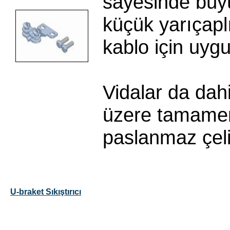
sayesinde büy
küçük yarıçapl
kablo için uyg
Vidalar da dah
üzere tamame
paslanmaz çel
U-braket Sıkıştırıcı