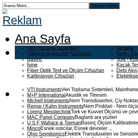
Ana Sayfa
Veri Toplama Sistemleri
Sıcaklık
Titreşim ve Akustik Yazılımları
Nem - Çiy
Basınç
Tork - Kuv
İvme
Kaçak Tes
Fiber Optik Test ve Ölçüm Cihazları
Debi Akış
Kalibrasyon Cihazları
Elektriks
VTI Instruments
Veri Toplama Sistemleri, Mainframe
M+P International
Akustik ve Titresim
Michell Instruments
Nem Transdüserleri, Çiy Noktası
Rense / Kahn Instruments
Nem Problari - Nem ölçüm
Lorenz Messtechnik
Tork ve Kuvvet Ölçümü ve çevr
MAC Panel Company
Baglantı ara yüzleri
U S F Wallace & Tiernan
Basınç Ölçüm Kalibratörle
Minco
Esnek ısıtıcılar, Esnek devreler ...
Ohio Semitronics
Elektrik Transduseleri ve Sensörler