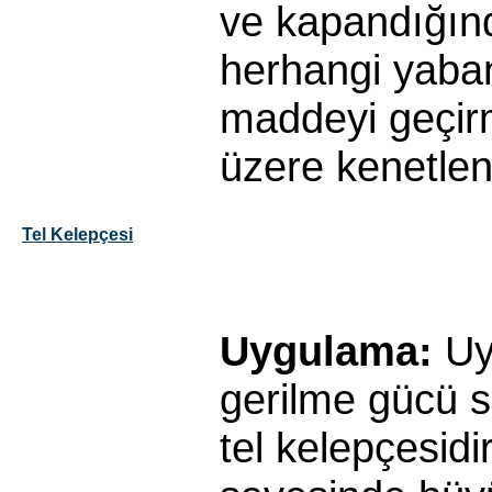
ve kapandığın
herhangi yaba
maddeyi geçi
üzere kenetleni
Tel Kelepçesi
Uygulama:
U
gerilme gücü 
tel kelepçesidi