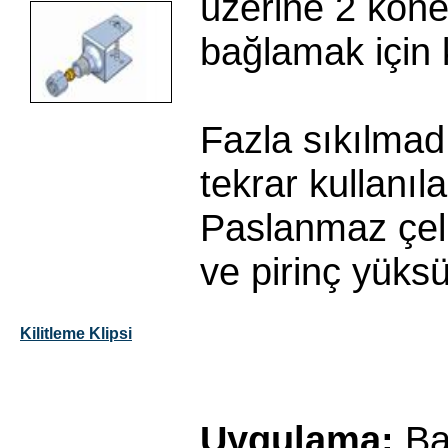
üzerine 2 kone
bağlamak için k
Fazla sıkılmad
tekrar kullanılab
Paslanmaz çel
ve pirinç yüks
Kilitleme Klipsi
Uygulama:
Ba